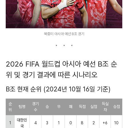
북중미 아시아 예선 B조 경기
2026 FIFA 월드컵 아시아 예선 B조 순
위 및 경기 결과에 따른 시나리오
B조 현재 순위 (2024년 10월 16일 기준)
순
경기
득실
팀명
승
무
패
득점
실점
승점
위
수
차
대한민
1
4
3
1
0
8
2
+6
10
국