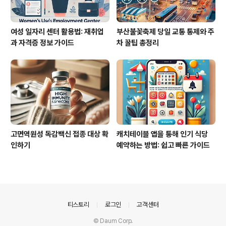
여성 일자리 센터 활용법: 재취업
부산불꽃축제 당일 교통 통제와 주
과 자격증 정보 가이드
차 꿀팁 총정리
고면역원성 독감백신 접종 대상 확
캐치테이블 앱을 통해 인기 식당
인하기
예약하는 방법: 쉽고 빠른 가이드
의안내
티스토리
로그인
고객센터
© Daum Corp.