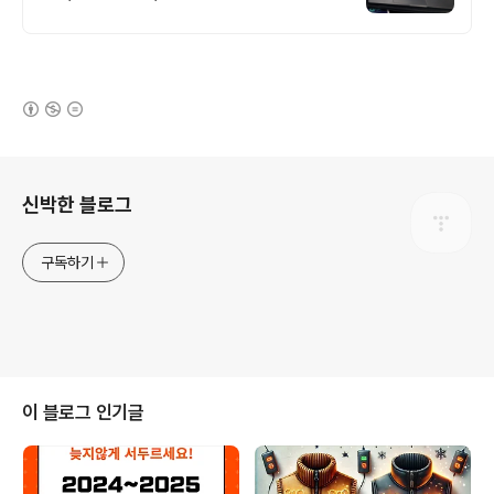
계 구축 프로모션 전문회사, 팝업스토어 등
다수 레퍼런스 보유
(새창열림)
로그 정보
신박한 블로그
구독하기
이 블로그 인기글