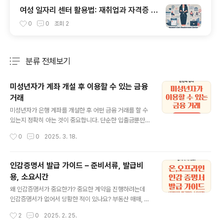
여성 일자리 센터 활용법: 재취업과 자격증 정
보 가이드
0
0
조회
2
분류 전체보기
주요 글 목록
미성년자가 계좌 개설 후 이용할 수 있는 금융
거래
글 내용
미성년자가 은행 계좌를 개설한 후 어떤 금융 거래를 할 수
있는지 정확히 아는 것이 중요합니다. 단순한 입출금뿐만
아니라 저축, 금융 상품 가입, 온라인 뱅킹 이용까지 다양한
작성시간
0
0
2025. 3. 18.
거래가 가능하지만, 일부는 부모 동의가 필요할 수도 있습
니다. 이를 미리 확인하지 않으면 예상치 못한 제한이나 불
편을 겪을 수 있으므로, 아래 내용을 통해 미성년자가 이용
인감증명서 발급 가이드 – 준비서류, 발급비
할 수 있는 금융 서비스와 조건을 자세히 알아보세요! 통
용, 소요시간
장 개설 후 미성년자가 이용할 수 있는 금융거래입출금 거
글 내용
래입금: 본인 계좌에 직접 입금할 수 있으며, 부모님이 개설
왜 인감증명서가 중요한가? 중요한 계약을 진행하려는데
한 경우 부모님도 입금할 수 있습니다.출금: 미성년자도 계
인감증명서가 없어서 당황한 적이 있나요? 부동산 매매, 자
좌에서 출금할 수 있지만, 한도나 조건은 은행마다 다를 수
동차 거래, 금융권 계약 등에서 인감증명서는 필수적인 문
작성시간
2
0
2025. 2. 25.
있습니다. 일부 은행에서는 부모 동의를 요구하기도 합니
서입니다. 그러나 준비하지 않으면 거래가 지연되거나 심