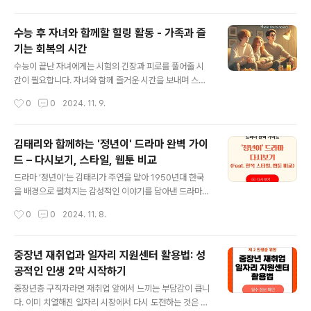
비물 체크리스트, 수능 후 힐링 활동과 진로 상담까지, 자녀
와 부모에게 꼭 필요한 모든 정보를 제공합니다. 학부모님
수능 후 자녀와 함께할 힐링 활동 - 가족과 즐
께서 자녀와 함께 수능을 준비하며 줄 수 있는 최고의 응원
기는 회복의 시간
과 지지를 확인해 보세요. 수능 준비 가이드 확인 성공적
글 내용
인 자녀의 시험을 위한 부모의 역할수능 전날 자녀의 긴장
수능이 끝난 자녀에게는 시험의 긴장과 피로를 풀어줄 시
을 덜어줄 부모의 응원과 준비수능 전날 자녀는 극도의 긴
간이 필요합니다. 자녀와 함께 즐거운 시간을 보내며 스트
장 상태에 놓일 수 있습니다. 이때 부모의 따뜻한 한마디와
레스를 해소하고 편안한 분위기에서 힐링할 수 있는 기회
작성시간
0
0
2024. 11. 9.
세심한 배려는 자녀의 긴장을 덜어주고 안정감을 줄 수 있
를 제공하는 것이 좋습니다. 이 글에서는 수능 후 자녀와 함
습니다. 자녀의 긴..
께할 힐링 활동으로 근교 여행과 집에서 즐길 수 있는 이벤
트 아이디어를 소개합니다. 가족과 함께할 간단한 여행 또
김태리와 함께하는 '정년이' 드라마 완벽 가이
는 레저 활동근교 여행지 추천과 간단한 레저 활동수능 후
드 – 다시보기, 스타일, 웹툰 비교
에는 멀리 가지 않고도 가족이 함께 즐길 수 있는 근교 여행
글 내용
지가 좋습니다. 일상에서 벗어나 자연 속에서 여유로운 시
드라마 ‘정년이’는 김태리가 주연을 맡아 1950년대 한국
간을 보내며 자녀가 긴장을 풀 수 있도록 해 주세요. 근교여
을 배경으로 펼쳐지는 감성적인 이야기를 담아낸 드라마입
행지에 대한 추천 사이트는 아래를 참조하세요.산책과 피
니다. 웹툰 원작의 서정적 매력을 그대로 살리면서도, 김태
작성시간
0
0
2024. 11. 8.
크닉이 가능한 공원: 도심 근처에 있는 공원이나 자연휴양
리의 섬세한 연기와 한복 스타일링이 어우러져 시청자들을
림에서 가벼운 산책과 피크닉을 즐기면 ..
매료시키고 있습니다. 독특한 시대적 분위기와 함께 한층
깊어진 캐릭터의 감정선까지, ‘정년이’ 속 다채로운 매력 포
중장년 재취업과 일자리 지원센터 활용법: 성
인트를 지금부터 함께 살펴보세요. 1. '정년이' 드라마 다
공적인 인생 2막 시작하기
시보기와 재방송 일정 정리'정년이' 드라마 재방송 일정과
글 내용
시청 가능한 채널 안내내용: 드라마 '정년이'는 일정 주기로
중장년층 구직자라면 재취업 앞에서 느끼는 부담감이 큽니
재방송이 진행되며, 특정 시간에 TV와 스트리밍 플랫폼을
다. 이미 치열해진 일자리 시장에서 다시 도전하는 것은 쉽