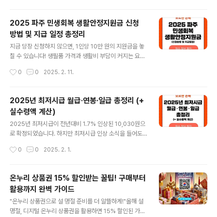
다. 저축 및 이자 ..
지어 진행이 불가능해질 수도 있습니다. 인감증명서는 단
순한 종이 한 장이 아닙니다. 잘못된 준비로 인해 시간과 비
2025 파주 민생회복 생활안정지원금 신청
용을 낭비하지 않도록 이 글에서는 필수적인 정보만을 담
방법 및 지급 일정 총정리
았습니다. 발급 전에 반드시 알아야 할 서류, 비용, 발급 장
글 내용
소 및 운영 시간을 미리 확인하세요. 이 가이드를 숙지하면
지금 당장 신청하지 않으면, 1인당 10만 원의 지원금을 놓
불필요한 시행착오 없이 신속하게 인감증명서를 준비할 수
칠 수 있습니다! 생필품 가격과 생활비 부담이 커지는 요즘,
있습니다. 🔗 인감증명서 발급 방법에 대한 더 자세한 내용
파주시에서는 시민들의 경제적 부담을 덜어주기 위해 202
작성시간
0
0
2025. 2. 11.
은 아래 링크에서 확인하세요! 발급 방법 상세 보기 > 인
5년 민생회복 생활안정지원금을 지급하고 있습니다. 이 지
감증명서란?인감증명서는 개인..
원금은 실생활에서 유용하게 사용할 수 있으며, 신청하지
않으면 자동 소멸됩니다. ✔ 2025년 1월 1일 기준으로 파
2025년 최저시급 월급·연봉·일급 총정리 (+
주시에 주민등록이 되어 있는 모든 시민이 지원 대상이며,
실수령액 계산)
외국인(결혼이민자 및 영주권자 포함)도 신청 가능합니다.
글 내용
지급 금액은 1인당 10만 원으로, 경기지역화폐 가맹점에서
2025년 최저시급이 전년대비 1.7% 인상된 10,030원으
자유롭게 사용할 수 있습니다. ⏳ 신청 기한은 2025년 2
로 확정되었습니다. 하지만 최저시급 인상 소식을 들어도
월 28일까지(온라인), 3월 31일까지(오프라인)로, 늦으면
월급, 연봉, 일급, 실수령액이 정확히 얼마인지 헷갈리는 경
작성시간
0
0
2025. 2. 1.
받을 수 없습니다! 지금 바로 신청하고, 받을 수 있는 혜택
우가 많습니다. 최저시급만 보고 계산하면 안 되는 이유는
을 놓치지 ..
4대 보험 공제, 주휴수당, 근무 시간에 따라 실제 수령액이
달라지기 때문입니다. 이번 글에서는 2025년 최저시급을
온누리 상품권 15% 할인받는 꿀팁! 구매부터
기준으로 월급, 연봉, 일급을 정확히 계산하고, 세금 공제
활용까지 완벽 가이드
후 실수령액까지 알아보겠습니다. 최저임금이 올랐다고 해
글 내용
서 월급이 무조건 오르는 것은 아니므로, 정확한 계산법을
"온누리 상품권으로 설 명절 준비를 더 알뜰하게!"올해 설
미리 확인하고 손해 보지 않도록 준비하세요! ⬇⬇⬇ ✅
명절, 디지털 온누리 상품권을 활용하면 15% 할인된 가격