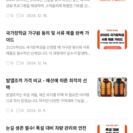
정산 기한이 지나면 이 모든 절세 혜택을 놓칠 수 있습니다.
금융 프로그램을 제공하며, 고객들에게 특별한 기회를 선
세액공제 계산법과 기부 방법이 궁금하다면 아래 버튼을
사합니다. 이번 프로모션은 인기 모델 할인, 금융 혜택, 추
작성시간
0
0
2024. 12. 18.
클릭해 자세히 알아보세요! 기부방법 바로가기 고향사랑
가 서비스 제공 등으로 구성되어 있어 BMW 차량을 구매
기부제 세액공제의 개념과 계산..
하려는 분들에게 최적의 시기입니다. BMW 구매를 고려하
고 있다면, 모델별 선택 가이드와 구매 후 차량 유지비 가이
국가장학금 가구원 동의 및 서류 제출 완벽 가
드를 함께 참고하여 현명한 결정을 내려보세요. 유지비 가
이드
이드 보기 BMW 연말 할인 혜택 요약 인기 모델별 할인
글 내용
혜택BMW의 대표 모델들이 이번 연말 프로모션을 통해 특
2025학년도 국가장학금을 신청할 때 가구원 동의와 서류
별한 혜택을 제공합니다. BMW 3시리즈혜택 요약: 최대
제출은 필수적인 단계입니다. 이 과정에서 실수가 발생하
2,000만 원 할인.추천 대상: 스포티한 디자인과 실용성을
면 신청이 무효화될 수 있으므로 철저한 준비가 필요합니
작성시간
0
0
2024. 12. 14.
원하는 고객. BMW 5시리즈혜택 요약: 최대 2,500만 원
다. 가구원 동의 절차, 필수 서류 목록, 제출 방법, 그리고 자
할인.추천 대상..
주 발생하는 문제와 해결 방법을 시각적으로 정리하여 쉽
게 이해할 수 있도록 구성했습니다. 소득 구간이 확대된 이
발열조끼 가격 비교 - 예산에 따른 최적의 선
번 국가장학금 신청 기회를 조기신청을 통해서 꼭 챙겨가
택
세요. 국가장학금 신청방법에 대한 보다 많은 정보는 아래
글 내용
링크를 참조하세요. 장학금 신청방법 보기 1. 가구원 동
발열조끼는 추운 겨울, 체온 유지를 위해 꼭 필요한 아이템
의란? 가구원 동의의 목적국가장학금을 신청하려면 가구
으로 자리 잡았습니다. 하지만 다양한 가격대와 기능을 가
원의 소득 정보 제공 동의가 필요합니다.소득 구간 산정을
진 제품 중 나에게 맞는 제품을 선택하는 일은 쉽지 않습니
작성시간
0
0
2024. 12. 9.
위해 가구원의 소득, 재산, 부채 정보가 반드시 제출되어야
다. 이 글에서는 가격대별(할인 전 기준) 발열조끼 추천 제
하며, 이를 위해 동의 절차를..
품과 각 제품의 특징과 장단점을 소개해, 구매 결정을 도와
드리겠습니다. 더불어 발열조끼용 보조배터리에 대한 자세
눈길 생존 필수! 폭설 대비 차량 관리와 안전
한 정보는 아래 링크를 참조해 주세요. 보조배터리 추