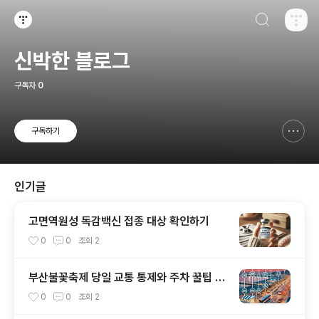
검색하기
티스토리
신박한 블로그
구독자
0
구독하기
신고하기 레이어
열기
인기글
고면역원성 독감백신 접종 대상 확인하기
0
0
조회
2
부산불꽃축제 당일 교통 통제와 주차 꿀팁 총
정리
0
0
조회
2