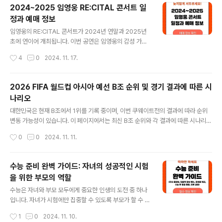
드문 사례까지 상세히 살펴보고, 안전성에 대한 최신 정보
2024~2025 임영웅 RE:CITAL 콘서트 일
를 제공합니다. 백일해에 대한 더 많은 정보는 아래 링크를
정과 예매 정보
참조해 주세요. 백일해 예방정보 상세보기 1. 백일해 예
글 내용
방접종의 일반적인 부작용 백일해 예방접종 후 나타날 수
임영웅의 RE:CITAL 콘서트가 2024년 연말과 2025년
있는 일반적인 부작용은 다음과 같습니다.접종 부위 반응:
초에 연이어 개최됩니다. 이번 공연은 임영웅의 감성 가득
주사 부위의 통증, 발적, 부기 등이 발생할 수 있으며, 이는
한 무대를 대규모 공간에서 직접 경험할 수 있는 특별한 기
작성시간
4
0
2024. 11. 17.
일반적으로 며칠 내에 호전됩니다.전신 반응: 발열, 피로감,
회입니다. 공연 일정, 장소, 티켓 가격 등 필수 정보를 확인
두통 등이 나타날 ..
하고 예매 준비를 철저히 하세요! 공연에 관한 다른 중요한
추가 정보도 아래 링크를 통해 꼭 확인하세요. 콘서트 추
2026 FIFA 월드컵 아시아 예선 B조 순위 및 경기 결과에 따른 시
가정보 보기 1. 2024~2025 임영웅 RE:CITAL 콘서
나리오
트 일정공연 일정2024년 일정:12월 27일(금) ~ 12월 2
글 내용
9일(일)2025년 일정:1월 2일(목) ~ 1월 4일(토)총 6회
대한민국은 현재 B조에서 1위를 기록 중이며, 이번 쿠웨이트전의 결과에 따라 순위
공연으로, 연말과 새해를 환상적인 음악으로 채울 수 있는
변동 가능성이 있습니다. 이 페이지에서는 최신 B조 순위와 각 결과에 따른 시나리오
기회입니다. 2. 공연 장소: 서울 고척스카이돔장소 정보
를 안내해 드립니다. 대한민국 vs 쿠웨이트 실시간 중계 시청을 원하시면 아래 링크
작성시간
0
0
2024. 11. 11.
위치: 서울 구로구 경인로 430오시는..
를 참조하세요. 실시간 중계채널 바로가기 2026 FIFA 월드컵 아시아 예선 B조
순위 및 경기 결과에 따른 시나리오B조 현재 순위 (2024년 10월 16일 기준)순위팀
명경기수승무패득점실점득실차승점1대한민국431082+6102요르단421173+4
수능 준비 완벽 가이드: 자녀의 성공적인 시험
73이라크421154+17 경기 결과에 따른 순위 변동 가능성승리할 경우:승점 3점
을 위한 부모의 역할
을 추가하여 B조 1위를 더욱 확고히 하며, 다른 팀의 경기 결과와 관계없이 다음 라운
글 내용
드 진출에 유리해집니다.패배할 경우:승..
수능은 자녀와 부모 모두에게 중요한 인생의 도전 중 하나
입니다. 자녀가 시험에만 집중할 수 있도록 부모가 할 수 있
는 역할은 큽니다. 이 가이드는 수능 전날 자녀의 긴장을 덜
작성시간
1
0
2024. 11. 10.
어줄 응원법, 수능 당일 집중력 향상을 위한 아침 메뉴, 준