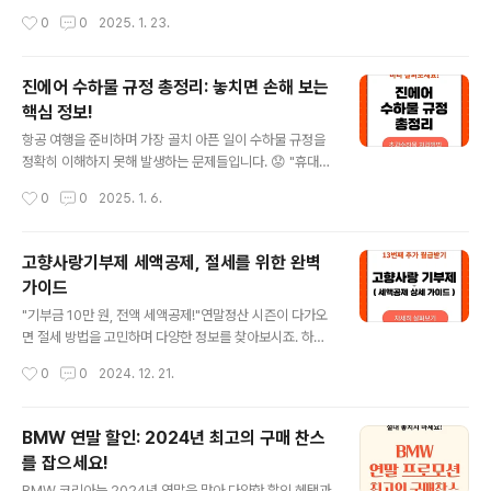
2025년 최저시급: 10,030원 📌 2025년 주휴수당 조건
으로 최대 10만 원 이상 절약할 수 있습니다. 특히, 디지털
작성시간
0
0
2025. 1. 23.
과 계산법이 궁금하다면? 주휴수당 계산법 보기 📌 2..
상품권은 QR코드 형태로 간편하게 사용할 수 있어 처음 사
용하는 분들도 쉽게 구매하고 활용할 수 있죠! 이 글에서는
구매 가능한 앱, 단계별 구매 방법을 비롯해 상품권을 똑똑
진에어 수하물 규정 총정리: 놓치면 손해 보는
하게 활용하는 팁까지 한눈에 확인할 수 있는 완벽 가이드
핵심 정보!
를 제공합니다. 온누리 상품권을 처음 접하신 분이라면, 이
글 내용
글을 통해 부담 없이 시작해 보세요! 할인혜택 참여하기
항공 여행을 준비하며 가장 골치 아픈 일이 수하물 규정을
> 할인 조건 다시 보기 – 꼭 확인해야 할 세부 사항들할인
정확히 이해하지 못해 발생하는 문제들입니다. 😟 "휴대
조건 요약대상: 디지털 온누리 상품권 구매자 (본인 명의)
수하물이 너무 커서 기내 반입이 안 된다면?""위탁 수하물
작성시간
0
0
2025. 1. 6.
할인율: 15% 할인구매 한도: 설 행사 기간 동안 최대 70
이 무게를 초과해 예기치 못한 추가 요금을 낸다면?" 이런
만..
일은 출발 직전에 당황스럽고 불필요한 비용을 발생시켜
여행의 첫 단추가 엉키게 만들 수 있습니다. 하지만 걱정하
고향사랑기부제 세액공제, 절세를 위한 완벽
지 마세요! ✈️ 이번 글에서는 진에어의 위탁 수하물과 휴대
가이드
수하물 규정을 체계적으로 정리해 드립니다. 크기와 무게
글 내용
제한은 물론, 초과 요금을 피하는 실질적인 팁까지 제공합
"기부금 10만 원, 전액 세액공제!"연말정산 시즌이 다가오
니다. 사전에 규정을 꼼꼼히 읽고 챙겨서 불필요한 시간과
면 절세 방법을 고민하며 다양한 정보를 찾아보시죠. 하지
비용을 아끼세요!🚀 진에어 수하물 규정: 위탁 수하물 편
만, 세액공제 계산법을 정확히 알고 절세 효과를 극대화하
작성시간
0
0
2024. 12. 21.
진에어를 이용할 때 알아야 할 위탁 수하물 규정은 다음과
는 방법은 아직 생소하지 않으신가요? 바로 고향사랑기부
같습니다. 위탁 ..
제가 그 해답이 될 수 있습니다. 이 글에서는 기부 금액별
세액공제 계산법과 실제 사례를 통해 어떻게 최대한의 혜
BMW 연말 할인: 2024년 최고의 구매 찬스
택을 받을 수 있는지 설명합니다. 초과 금액에 적용되는 1
를 잡으세요!
6.5%의 공제율, 연간 최대 500만 원까지 가능한 공제 혜
글 내용
택을 지금 바로 확인해보세요. 기회는 한정적입니다. 연말
BMW 코리아는 2024년 연말을 맞아 다양한 할인 혜택과