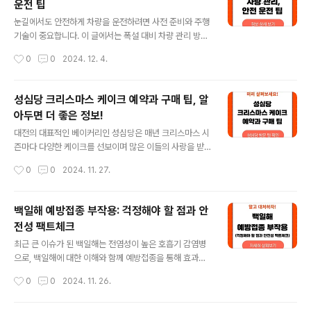
운전 팁
천 발열조끼 가격대별 추천 제품5만 원 이하 - 기본형 발
글 내용
열조끼추천 제품:에쉬울프 USB 발열조끼 스마트 온열조
눈길에서도 안전하게 차량을 운전하려면 사전 준비와 주행
끼주요 특징:USB 전원으로 간편하게 사용 가능.경량 디자
기술이 중요합니다. 이 글에서는 폭설 대비 차량 관리 방법
인으로 활동성이 높아 가벼운 야외 활동에 적합.3단계 온
과 안전 운전 요령을 안내합니다. 만약 CCTV를 통한 교통
작성시간
0
0
2024. 12. 4.
도 조절 기능 제공.장점:저렴한 가격으로 기본적인 발열 기
정보 확인이 필요하시면 아래 링크를 참조하세요. 교통정
능을 체험 가능.일상생활에서 편..
보 확인 가이드 차량 관리 필수 체크리스트타이어 체인
장착 방법 타이어 체인은 눈길과 빙판길에서 차량의 접지
성심당 크리스마스 케이크 예약과 구매 팁, 알
력을 높이는 중요한 도구입니다. 체인을 구매한 뒤 차량 바
아두면 더 좋은 정보!
퀴에 적절히 장착하고, 사용 후에는 반드시 체인을 세척해
글 내용
보관하세요. 이는 체인의 부식을 방지하고 다음 사용 시 효
대전의 대표적인 베이커리인 성심당은 매년 크리스마스 시
과를 유지하는 데 필수적입니다. 차량 난방 및 배터리 관리
즌마다 다양한 케이크를 선보이며 많은 이들의 사랑을 받
요령혹한기에는 배터리가 방전되기 쉽고 난방 기능이 저하
고 있습니다. 특히 2024년 크리스마스를 앞두고 성심당
작성시간
0
0
2024. 11. 27.
될 수 있습니다. 출발 전에 배터리 상태를 점검하고, 차량
크리스마스 케이크의 예약 일정, 구매 방법, 가격 등이 많은
히터가 정상적으로 작동하는지..
관심을 받고 있습니다. 아래에서 자세히 안내해 드리겠습
니다. 성심당을 방문하기 전에 꼭 확인해야 할 팁을 통해 성
백일해 예방접종 부작용: 걱정해야 할 점과 안
심당에서의 경험을 한층 더 특별하게 만들어보세요! 성심
전성 팩트체크
당 방문 팁 보기 성심당 크리스마스 케이크 예약 및 판매
글 내용
일정예약 및 판매 정보예약 시작일: 2024년 12월 2일(월)
최근 큰 이슈가 된 백일해는 전염성이 높은 호흡기 감염병
부터.예약 마감일: 2024년 12월 15일(일)까지 결제를 완
으로, 백일해에 대한 이해와 함께 예방접종을 통해 효과적
료해야 확정.케이크 판매 기간: 2024년 12월 19일(목) ~
으로 예방할 수 있습니다. 그러나 예방접종 후 발생할 수 있
작성시간
0
0
2024. 11. 26.
12월 25일(수).유의사항12월 19일부터는 크리스마스 케
는 부작용에 대한 우려로 접종을 망설이는 분들이 많습니
이크..
다. 이 글에서는 백일해 예방접종의 일반적인 부작용부터