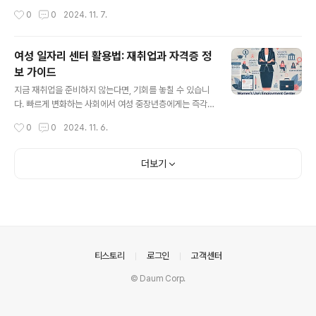
통해 시청할 수 있습니다.정보 제공: 방송 채널과 주간 재방
지 않으며, 변화 속에서 뒤처지지 않기 위한 준비가 필요합
작성시간
0
0
2024. 11. 7.
송 일정을 안내하여 시청자들이 놓친 방송을 다시 볼 수 있
니다. 신속히 대응하지 않으면 소중한 기회를 놓칠 수 있습
도록 합니다. 아래..
니다. 이 글에서는 중장년층이 꼭 알아야 할 일자리 지원 정
보와 재취업 준비 자료를 제공해 성공적인 재취업을 돕겠
여성 일자리 센터 활용법: 재취업과 자격증 정
습니다. 지금 바로 필요한 정보를 확인하고 재취업 기회를
보 가이드
붙잡으세요. 성공 가이드 열기 > 1. 중장년층을 위한 재
글 내용
취업 전략: 기본부터 준비하기1) 목표 직무 설정하기재취업
지금 재취업을 준비하지 않는다면, 기회를 놓칠 수 있습니
성공의 첫걸음은 구체적인 목표 설정입니다. 자신의 경력
다. 빠르게 변화하는 사회에서 여성 중장년층에게는 즉각
과 강점을 분석해 자신에게 맞는 직무를 선택하는 것이 중
적인 준비와 확실한 방향성이 필요합니다. 여성 일자리 센
작성시간
0
0
2024. 11. 6.
요합니다. 적합한 직종을 설정하면 채용 가능성도 높아지
터를 통해 재취업 준비를 체계적으로 시작하고, 필요하다
므로, 세부 전략을 세우기 위한..
면 자격증 취득까지 고려해보세요. 자세한 정보는 아래에
서 구체적으로 확인해보세요. 여성창업과 자격증정보 확
더보기
인 1. 여성 일자리 센터란?여성 일자리 센터는 여성의 재
취업과 창업을 지원하기 위해 운영되는 공공 서비스 기관
으로, 다양한 프로그램과 지원을 통해 여성들이 성공적으
로 일자리를 찾을 수 있도록 돕습니다. 특히 중장년층 여성
들이 경력 단절 후 새로운 직업을 찾거나, 창업을 준비할 때
큰 도움이 됩니다.재취업 상담 및 매칭 서비스: 여성 일자리
의안내
티스토리
로그인
고객센터
센터는 직업 상담과 구직 매칭을 통..
© Daum Corp.